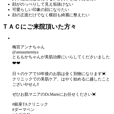
顔がのっぺりして見え
垢抜けない
可愛らしい印象
の顔になりたい
顔の正面だけでなく
横顔も綺麗に
整えたい
ＴＡＣにご来院頂いた方々
梅宮アンナちゃん
@annaumemiya
とももかちゃんが美肌治療にいらしてくださいました
❤️❤️
日々のケアで10年後のお肌は全く別物になります💓
クリニックでの美肌ケア、はやく始めるに越したこと
ございやせん‼️
ぜひお肌マニアのDr.Marieにお任せください💓
#銀座TAクリニック
#ダーマペン