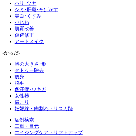
ハリ･ツヤ
シミ･肝斑･そばかす
美白･くすみ
小じわ
肌質改善
傷跡修正
アートメイク
-からだ-
胸の大きさ･形
タトゥー除去
痩身
脱毛
多汗症･ワキガ
女性器
肩こり
妊娠線・肉割れ・リスカ跡
症例検索
二重・目元
エイジングケア・リフトアップ