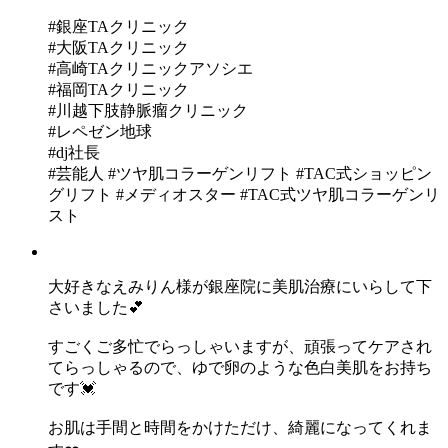
#銀座TAクリニック
#大阪TAクリニック
#高崎TAクリニックアソシエ
#福岡TAクリニック
#川越下肢静脈瘤クリニック
#レペゼン地球
#dj社長
#芸能人 #ツヤ肌コラーゲンリフト #TAC式ショッピン
グリフト #メディオスター #TAC式ツヤ肌コラーゲンリ
スト
大好きなえみりん様が銀座院に美肌治療にいらして下
さいました💕
すごくご多忙でらっしゃいますが、頑張ってケアされ
てらっしゃるので、ゆで卵のような色白美肌をお持ち
です💓
お肌は手間と時間をかけただけ、綺麗になってくれま