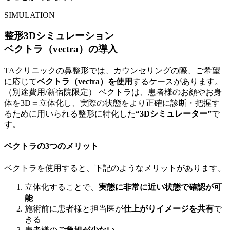
SIMULATION
整形3Dシミュレーション
ベクトラ（vectra）の導入
TAクリニックの鼻整形では、カウンセリングの際、ご希望
に応じて
ベクトラ（vectra）を使用
するケースがあります。
（別途費用/新宿院限定） ベクトラは、患者様のお顔やお身
体を3D＝立体化し、実際の状態をより正確に診断・把握す
るために用いられる整形に特化した
“3Dシミュレーター”
で
す。
ベクトラの
3つのメリット
ベクトラを使用すると、下記のようなメリットがあります。
立体化することで、
実態に非常に近い状態で確認が可
能
施術前に患者様と担当医が
仕上がりイメージを共有
で
きる