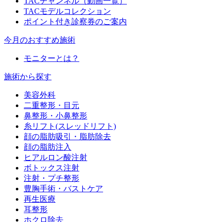
TACチャンネル（動画一覧）
TACモデルコレクション
ポイント付き診察券のご案内
今月のおすすめ施術
モニターとは？
施術から探す
美容外科
二重整形・目元
鼻整形・小鼻整形
糸リフト(スレッドリフト)
顔の脂肪吸引・脂肪除去
顔の脂肪注入
ヒアルロン酸注射
ボトックス注射
注射・プチ整形
豊胸手術・バストケア
再生医療
耳整形
ホクロ除去