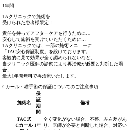
1
年間
TAクリニックで施術を
受けられた患者様限定！
責任を持ってアフターケアを行うために…
安心して施術を受けていただくために…
TAクリニックでは、一部の施術メニューに
「TAC安心保証制度」
を設けております。
客観的に見て効果が全く認められないなど、
当クリニック医師の診察により再治療が必要と判断した場
合、
最大
1
年間
無料で再治療
いたします。
Cカール・猫手術の保証についてのご注意事項
保
証
施術名
備考
期
間
TAC式
全く変化がない場合、不整、左右差があ
Cカール
1年
り、医師が必要と判断した場合、対応い