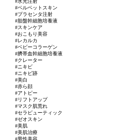
#水光注射
#ベルベットスキン
#プラセンタ注射
#胎盤幹細胞培養液
#スキンケア
#おこもり美容
#レカルカ
#ベビーコラーゲン
#臍帯血幹細胞培養液
#クレーター
#ニキビ
#ニキビ跡
#美白
#赤ら顔
#アトピー
#リフトアップ
#マスク肌荒れ
#セラピューティック
#ゼオスキン
#美肌
#美肌治療
#男性美容