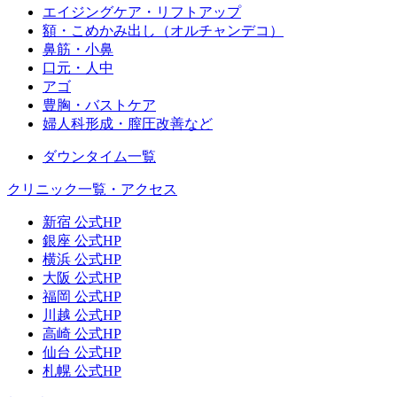
エイジングケア・リフトアップ
額・こめかみ出し（オルチャンデコ）
鼻筋・小鼻
口元・人中
アゴ
豊胸・バストケア
婦人科形成・膣圧改善など
ダウンタイム一覧
クリニック一覧・アクセス
新宿 公式HP
銀座 公式HP
横浜 公式HP
大阪 公式HP
福岡 公式HP
川越 公式HP
高崎 公式HP
仙台 公式HP
札幌 公式HP