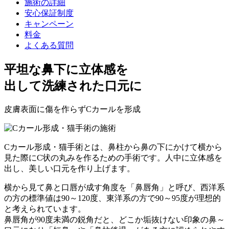
施術の詳細
安心保証制度
キャンペーン
料金
よくある質問
平坦な鼻下に立体感
を
出して洗練された口元に
皮膚表面に傷を作らずCカールを形成
Cカール形成・猫手術とは、
鼻柱から鼻の下にかけて横から
見た際にC状の丸みを作る
ための手術です。人中に立体感を
出し、美しい口元を作り上げます。
横から見て鼻と口唇が成す角度を「鼻唇角」
と呼び、西洋系
の方の標準値は90～120度、
東洋系の方で90～95度が理想的
と考えられています。
鼻唇角が90度未満の鋭角だと、どこか垢抜けない印象の鼻～