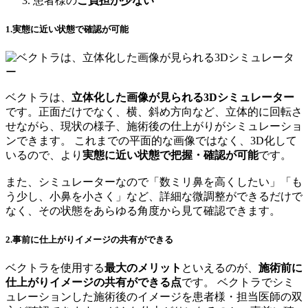
患者様の
ご負担が少ない
1.
実態
に近い状態で
確認が可能
ベクトラは、
立体化した画像が見られる3Dシミュレーター
です。正面だけでなく、横、斜め方向など、立体的に回転さ
せながら、現状の様子、施術後の仕上がりがシミュレーショ
ンできます。 これまでの平面的な画像ではなく、3D化して
いるので、より
実態に近い状態で把握・確認が可能
です。
また、シミュレーターなので「数ミリ鼻を高くしたい」「も
う少し、小鼻を小さく」など、詳細な微調整ができるだけで
なく、その状態をあらゆる角度から見て確認できます。
2.事前に
仕上がりイメージの共有
ができる
ベクトラを使用する
最大のメリット
といえるのが、
施術前に
仕上がりイメージの共有ができる点
です。 ベクトラでシミ
ュレーションした施術後のイメージを患者様・担当医師の双