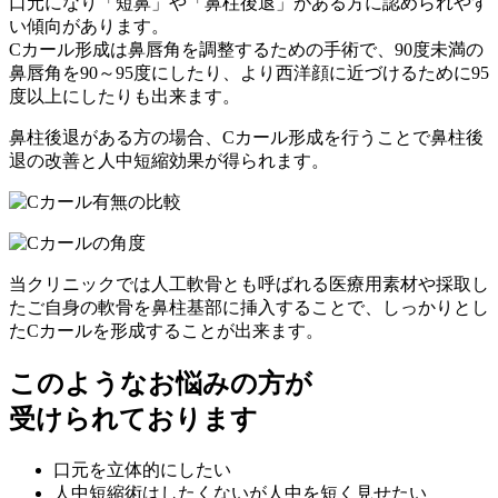
口元になり「短鼻」や「鼻柱後退」がある方に認められやす
い傾向があります。
Cカール形成は鼻唇角を調整するための手術で、90度未満の
鼻唇角を90～95度にしたり、
より西洋顔に近づけるために95
度以上に
したりも出来ます。
鼻柱後退がある方の場合、Cカール形成を行うことで鼻柱後
退の改善と人中短縮効果が得られます。
当クリニックでは人工軟骨とも呼ばれる
医療用素材や採取し
たご自身の軟骨を鼻柱基部に挿入
することで、しっかりとし
たCカールを形成することが出来ます。
このような
お悩み
の方が
受けられております
口元を立体的
にしたい
人中短縮術はしたくないが
人中を短く
見せたい