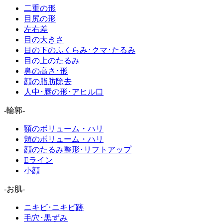
二重の形
目尻の形
左右差
目の大きさ
目の下のふくらみ･クマ･たるみ
目の上のたるみ
鼻の高さ･形
顔の脂肪除去
人中･唇の形･アヒル口
-輪郭-
額のボリューム・ハリ
頬のボリューム・ハリ
顔のたるみ整形･リフトアップ
Eライン
小顔
-お肌-
ニキビ･ニキビ跡
毛穴･黒ずみ