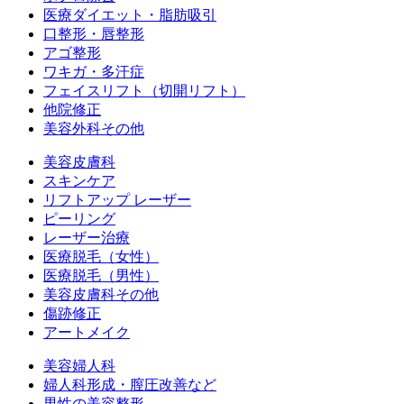
医療ダイエット・脂肪吸引
口整形・唇整形
アゴ整形
ワキガ・多汗症
フェイスリフト（切開リフト）
他院修正
美容外科その他
美容皮膚科
スキンケア
リフトアップ レーザー
ピーリング
レーザー治療
医療脱毛（女性）
医療脱毛（男性）
美容皮膚科その他
傷跡修正
アートメイク
美容婦人科
婦人科形成・膣圧改善など
男性の美容整形