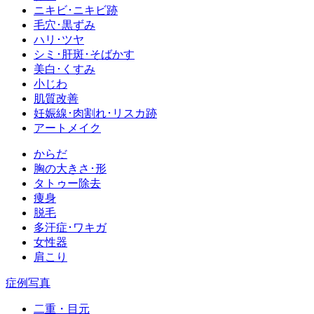
ニキビ･ニキビ跡
毛穴･黒ずみ
ハリ･ツヤ
シミ･肝斑･そばかす
美白･くすみ
小じわ
肌質改善
妊娠線･肉割れ･リスカ跡
アートメイク
からだ
胸の大きさ･形
タトゥー除去
痩身
脱毛
多汗症･ワキガ
女性器
肩こり
症例写真
二重・目元