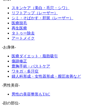
スキンケア（美白・毛穴・シワ）
リフトアップ（レーザー）
シミ・そばかす・肝斑（レーザー）
医療脱毛
再生医療
タトゥー除去
アートメイク
-お身体-
医療ダイエット・脂肪吸引
傷跡修正
豊胸手術・バストケア
ワキガ・多汗症
婦人科形成・女性器形成・膣圧改善など
-男性美容-
男性の美容整形もTAC
-顔の部位-