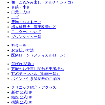
額・こめかみ出し（オルチャンデコ）
鼻筋・小鼻
口元・人中
アゴ
豊胸・バストケア
婦人科形成・膣圧改善など
モニターについて
ダウンタイム一覧
料金一覧
お支払い方法
医療ローン（メディカルローン）
選ばれる理由
芸能のお仕事に関わる患者様へ
TACチャンネル（動画一覧）
ポイント付き診察券のご案内
クリニック紹介・アクセス
新宿 公式HP
銀座 公式HP
横浜 公式HP