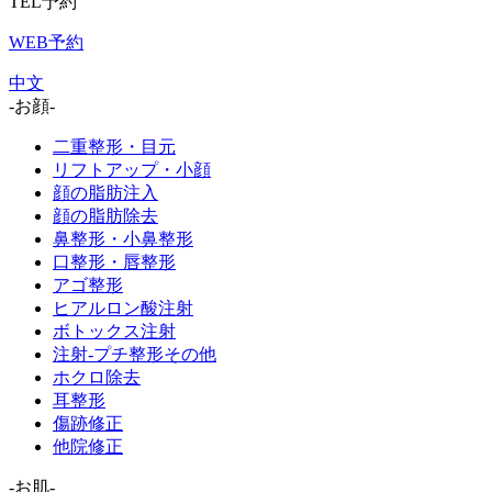
TEL予約
WEB予約
中文
-お顔-
二重整形・目元
リフトアップ・小顔
顔の脂肪注入
顔の脂肪除去
鼻整形・小鼻整形
口整形・唇整形
アゴ整形
ヒアルロン酸注射
ボトックス注射
注射-プチ整形その他
ホクロ除去
耳整形
傷跡修正
他院修正
-お肌-