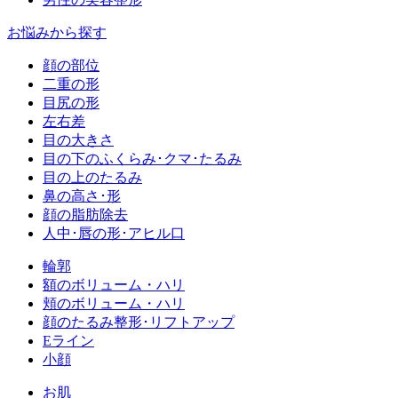
お悩みから探す
顔の部位
二重の形
目尻の形
左右差
目の大きさ
目の下のふくらみ･クマ･たるみ
目の上のたるみ
鼻の高さ･形
顔の脂肪除去
人中･唇の形･アヒル口
輪郭
額のボリューム・ハリ
頬のボリューム・ハリ
顔のたるみ整形･リフトアップ
Eライン
小顔
お肌