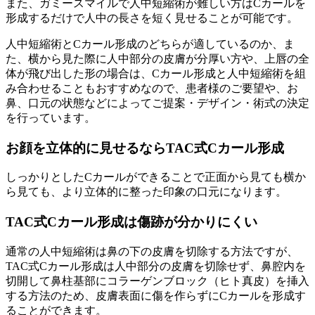
また、ガミースマイルで人中短縮術が難しい方はCカールを
形成するだけで人中の長さを短く見せることが可能です。
人中短縮術とCカール形成のどちらが適しているのか、ま
た、横から見た際に人中部分の皮膚が分厚い方や、上唇の全
体が飛び出した形の場合は、Cカール形成と人中短縮術を組
み合わせることもおすすめなので、
患者様のご要望や、お
鼻、口元の状態などによってご提案・デザイン・術式の決定
を行っています。
お顔を立体的に見せる
ならTAC式Cカール形成
しっかりとしたCカールができることで
正面から見ても横か
ら見ても、より立体的に整った印象の口元
になります。
TAC式Cカール形成は
傷跡が分かりにくい
通常の人中短縮術は鼻の下の皮膚を切除する方法ですが、
TAC式Cカール形成は
人中部分の皮膚を切除せず、鼻腔内を
切開して
鼻柱基部にコラーゲンブロック（ヒト真皮）を挿入
する方法のため、皮膚表面に傷を作らずにCカールを形成す
ることができます。